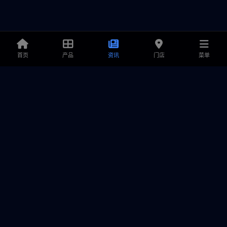
首页
产品
资讯
门店
菜单
铭鑫显卡
专业显卡解决方案提供商，致力于为游戏玩家和创作者提供卓越的
产品、极致的性能与可靠的售后服务。