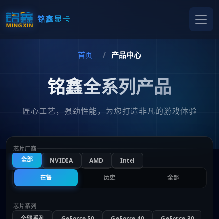
铭鑫显卡
首页
产品中心
铭鑫全系列产品
匠心工艺，强劲性能，为您打造非凡的游戏体验
芯片厂商
全部
NVIDIA
AMD
Intel
在售
历史
全部
芯片系列
全部系列
GeForce 50
GeForce 40
GeForce 30
Ge