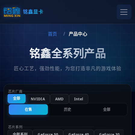
铭鑫显卡
首页
产品中心
铭鑫全系列产品
匠心工艺，强劲性能，为您打造非凡的游戏体验
芯片厂商
全部
NVIDIA
AMD
Intel
在售
历史
全部
芯片系列
全部系列
GeForce 50
GeForce 40
GeForce 30
Ge