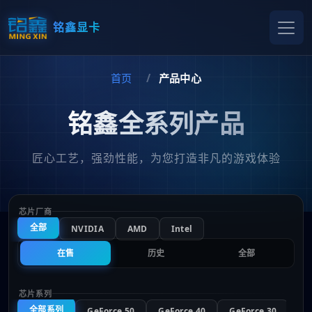
铭鑫显卡
首页
产品中心
铭鑫全系列产品
匠心工艺，强劲性能，为您打造非凡的游戏体验
芯片厂商
全部
NVIDIA
AMD
Intel
在售
历史
全部
芯片系列
全部系列
GeForce 50
GeForce 40
GeForce 30
Ge