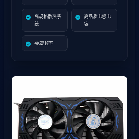
高规格散热系
高品质电感电
统
容
4K高帧率