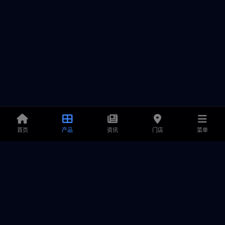
首页
产品
资讯
门店
菜单
铭鑫显卡
专业显卡解决方案提供商，致力于为游戏玩家和创作者提供卓越
的产品、极致的性能与可靠的售后服务。