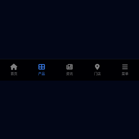
首页
产品
资讯
门店
菜单
铭鑫显卡
专业显卡解决方案提供商，致力于为游戏玩家和创作者提供卓越
的产品、极致的性能与可靠的售后服务。