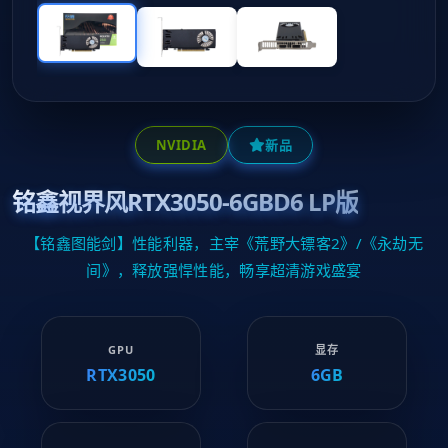
NVIDIA
新品
铭鑫视界风RTX3050-6GBD6 LP版
【铭鑫图能剑】性能利器，主宰《荒野大镖客2》/《永劫无
间》，释放强悍性能，畅享超清游戏盛宴
GPU
显存
RTX3050
6GB