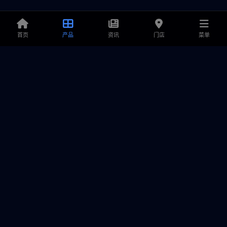
首页
产品
资讯
门店
菜单
铭鑫显卡
专业显卡解决方案提供商，致力于为游戏玩家和创作者提供卓越
的产品、极致的性能与可靠的售后服务。
产品中心
服务支持