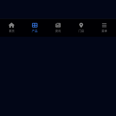
首页
产品
资讯
门店
菜单
铭鑫显卡
专业显卡解决方案提供商，致力于为游戏玩家和创作者提供卓越
的产品、极致的性能与可靠的售后服务。
产品中心