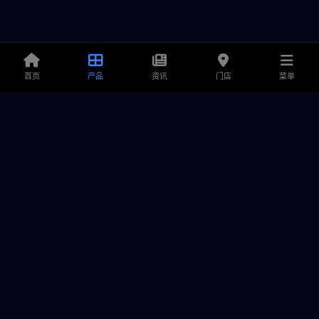
首页
产品
资讯
门店
菜单
铭鑫显卡
专业显卡解决方案提供商，致力于为游戏玩家和创作者提供卓越
的产品、极致的性能与可靠的售后服务。
产品中心